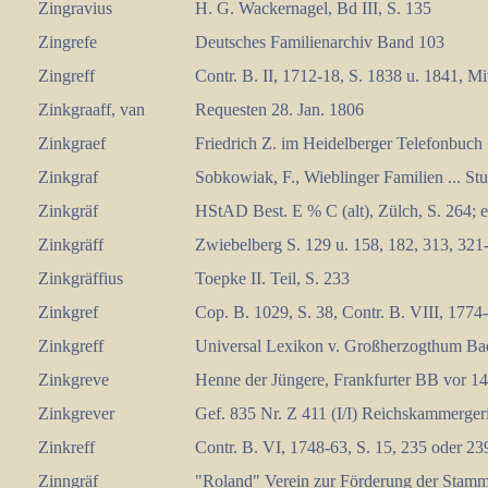
Zingravius
H. G. Wackernagel, Bd III, S. 135
Zingrefe
Deutsches Familienarchiv Band 103
Zingreff
Contr. B. II, 1712-18, S. 1838 u. 1841, M
Zinkgraaff, van
Requesten 28. Jan. 1806
Zinkgraef
Friedrich Z. im Heidelberger Telefonbuch
Zinkgraf
Sobkowiak, F., Wieblinger Familien ... Stu
Zinkgräf
HStAD Best. E % C (alt), Zülch, S. 264; 
Zinkgräff
Zwiebelberg S. 129 u. 158, 182, 313, 321-
Zinkgräffius
Toepke II. Teil, S. 233
Zinkgref
Cop. B. 1029, S. 38, Contr. B. VIII, 1774-
Zinkgreff
Universal Lexikon v. Großherzogthum Ba
Zinkgreve
Henne der Jüngere, Frankfurter BB vor 1
Zinkgrever
Gef. 835 Nr. Z 411 (I/I) Reichskammerger
Zinkreff
Contr. B. VI, 1748-63, S. 15, 235 oder 23
Zinngräf
"Roland" Verein zur Förderung der Stam