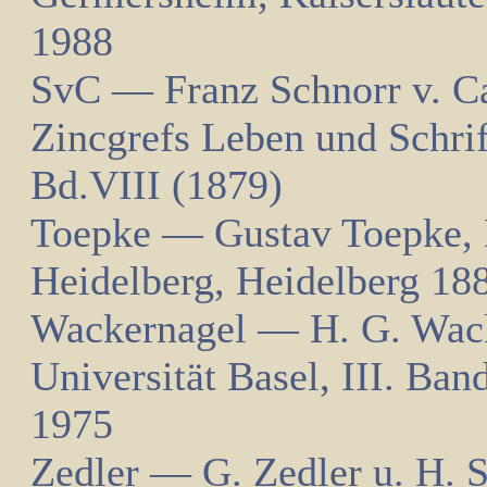
1988
SvC — Franz Schnorr v. Ca
Zincgrefs Leben und Schrif
Bd.VIII (1879)
Toepke — Gustav Toepke, D
Heidelberg, Heidelberg 18
Wackernagel — H. G. Wacke
Universität Basel, III. Ban
1975
Zedler — G. Zedler u. H. 