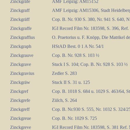
Zinckgräfe
AMF Leipzig: AM15152
Zinckgraff
AMF Leipzig: AM15306, Stadt Heidelberg
Zinckgräff
Cop. B. Nr. 930 S. 380, Nr. 941 S. 640, 
Zinckgraffe
IGI Record Film Nr. 183598, S. 396, Ref
Zinckgraffius
O. Praetorius u. F. Knöpp, Die Matrikel de
Zinckgraph
HStAD Best. 0 1 A Nr. 54/1
Zinckgrauve
Cop. B. Nr. 928 S. 103 ½
Zinckgrave
Stuck I S. 104; Cop. B. Nr. 928 S. 103 ½
Zinckgravius
Zedler S. 283
Zinckgräw
Stuck II S. 31 u. 125
Zinckgref
Cop. B. 1018 S. 684 u. 1029 S. 463/64, S
Zinckgrefe
Zülch, S. 264
Zinckgreff
Cop. B. Nr.930 S. 555, Nr. 1032 S. 324/2
Zinckgreue
Cop. B. Nr. 1029 S. 725
Zinckgreve
IGI Record Film Nr. 183598, S. 381 Ref.