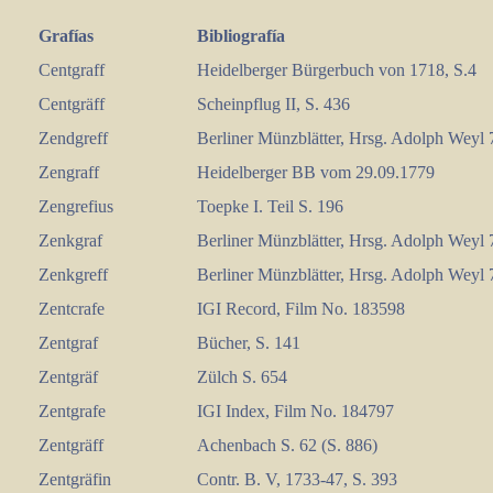
Grafías
Bibliografía
Centgraff
Heidelberger Bürgerbuch von 1718, S.4
Centgräff
Scheinpflug II, S. 436
Zendgreff
Berliner Münzblätter, Hrsg. Adolph Weyl 
Zengraff
Heidelberger BB vom 29.09.1779
Zengrefius
Toepke I. Teil S. 196
Zenkgraf
Berliner Münzblätter, Hrsg. Adolph Weyl 
Zenkgreff
Berliner Münzblätter, Hrsg. Adolph Weyl 
Zentcrafe
IGI Record, Film No. 183598
Zentgraf
Bücher, S. 141
Zentgräf
Zülch S. 654
Zentgrafe
IGI Index, Film No. 184797
Zentgräff
Achenbach S. 62 (S. 886)
Zentgräfin
Contr. B. V, 1733-47, S. 393