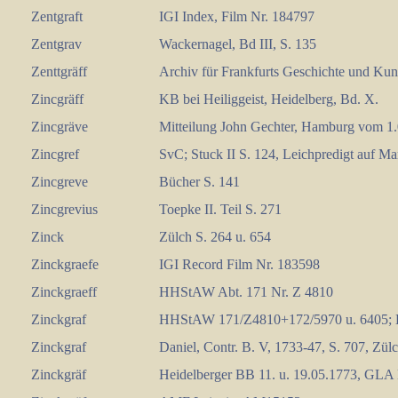
Zentgraft
IGI Index, Film Nr. 184797
Zentgrav
Wackernagel, Bd III, S. 135
Zenttgräff
Archiv für Frankfurts Geschichte und Kuns
Zincgräff
KB bei Heiliggeist, Heidelberg, Bd. X.
Zincgräve
Mitteilung John Gechter, Hamburg vom 1.
Zincgref
SvC; Stuck II S. 124, Leichpredigt auf Ma
Zincgreve
Bücher S. 141
Zincgrevius
Toepke II. Teil S. 271
Zinck
Zülch S. 264 u. 654
Zinckgraefe
IGI Record Film Nr. 183598
Zinckgraeff
HHStAW Abt. 171 Nr. Z 4810
Zinckgraf
HHStAW 171/Z4810+172/5970 u. 6405; HSt
Zinckgraf
Daniel, Contr. B. V, 1733-47, S. 707, Zülc
Zinckgräf
Heidelberger BB 11. u. 19.05.1773, GLA L