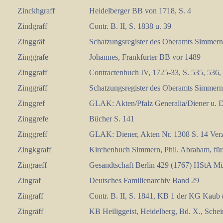
Zinckhgraff
Heidelberger BB von 1718, S. 4
Zindgraff
Contr. B. II, S. 1838 u. 39
Zinggräf
Schatzungsregister des Oberamts Simmer
Zinggrafe
Johannes, Frankfurter BB vor 1489
Zinggraff
Contractenbuch IV, 1725-33, S. 535, 536,
Zinggräff
Schatzungsregister des Oberamts Simmer
Zinggref
GLAK: Akten/Pfalz Generalia/Diener u. D
Zinggrefe
Bücher S. 141
Zinggreff
GLAK: Diener, Akten Nr. 1308 S. 14 Ver
Zingkgraff
Kirchenbuch Simmern, Phil. Abraham, fürs
Zingraeff
Gesandtschaft Berlin 429 (1767) HStA M
Zingraf
Deutsches Familienarchiv Band 29
Zingraff
Contr. B. II, S. 1841, KB 1 der KG Kaub 
Zingräff
KB Heiliggeist, Heidelberg, Bd. X., Scheinp