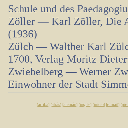
Schule und des Paedagogi
Zöller — Karl Zöller, Die
(1936)
Zülch — Walther Karl Zülc
1700, Verlag Moritz Diete
Zwiebelberg — Werner Zwi
Einwohner der Stadt Sim
arriba
atrás
alemán
inglés
inicio
e-mail
pie
[
]
[
]
[
]
[
]
[
]
[
]
[