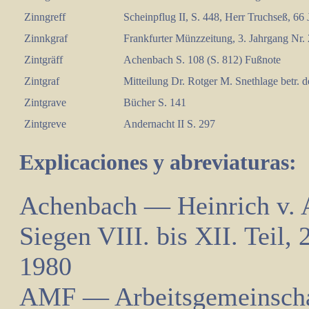
Zinngreff
Scheinpflug II, S. 448, Herr Truchseß, 66 J
Zinnkgraf
Frankfurter Münzzeitung, 3. Jahrgang Nr. 
Zintgräff
Achenbach S. 108 (S. 812) Fußnote
Zintgraf
Mitteilung Dr. Rotger M. Snethlage betr. d
Zintgrave
Bücher S. 141
Zintgreve
Andernacht II S. 297
Explicaciones y abreviaturas:
Achenbach — Heinrich v. A
Siegen VIII. bis XII. Teil, 
1980
AMF — Arbeitsgemeinschaf